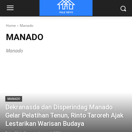
Home
Manado
MANADO
Manado
MANADO
Dekranasda dan Disperindag Manado
Gelar Pelatihan Tenun, Rinto Taroreh Ajak
Lestarikan Warisan Budaya