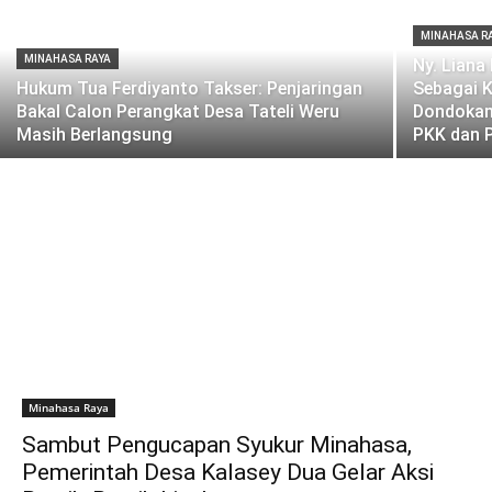
MINAHASA R
MINAHASA RAYA
Ny. Liana
Hukum Tua Ferdiyanto Takser: Penjaringan
Sebagai K
Bakal Calon Perangkat Desa Tateli Weru
Dondokam
Masih Berlangsung
PKK dan 
Minahasa Raya
Sambut Pengucapan Syukur Minahasa,
Pemerintah Desa Kalasey Dua Gelar Aksi