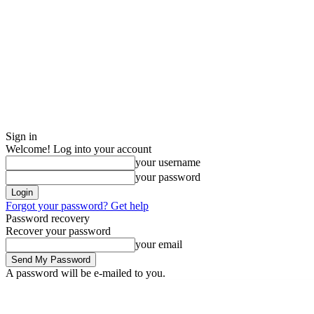
Sign in
Welcome! Log into your account
your username
your password
Forgot your password? Get help
Password recovery
Recover your password
your email
A password will be e-mailed to you.
Friday, August 7, 2026
Sign in / Join
Buy now!