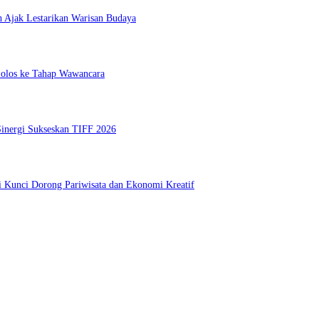
h Ajak Lestarikan Warisan Budaya
 Lolos ke Tahap Wawancara
inergi Sukseskan TIFF 2026
i Kunci Dorong Pariwisata dan Ekonomi Kreatif