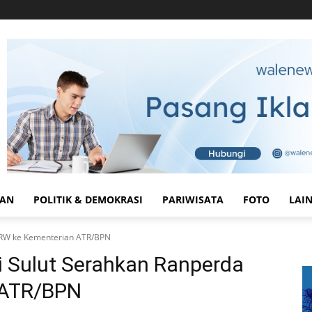
HAN
POLITIK & DEMOKRASI
PARIWISATA
FOTO
LAI
TRW ke Kementerian ATR/BPN
i Sulut Serahkan Ranperda
 ATR/BPN