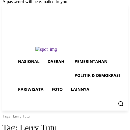
A password will be e-mailed to you.
Friday, August 7, 2026
Sign in / Join
Buy now!
NASIONAL
DAERAH
PEMERINTAHAN
POLITIK & DEMOKRASI
PARIWISATA
FOTO
LAINNYA
Tags
Lerry Tutu
Tag:
Lerry Tutu