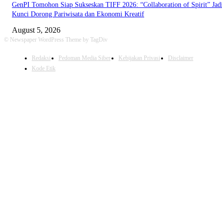
GenPI Tomohon Siap Sukseskan TIFF 2026: “Collaboration of Spirit” Jad
Kunci Dorong Pariwisata dan Ekonomi Kreatif
August 5, 2026
© Newspaper WordPress Theme by TagDiv
Redaksi
Pedoman Media Siber
Kebijakan Privasi
Disclaimer
Kode Etik