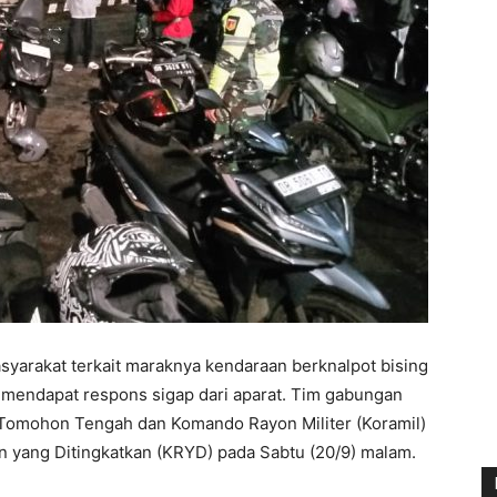
syarakat terkait maraknya kendaraan berknalpot bising
, mendapat respons sigap dari aparat. Tim gabungan
k) Tomohon Tengah dan Komando Rayon Militer (Koramil)
 yang Ditingkatkan (KRYD) pada Sabtu (20/9) malam.