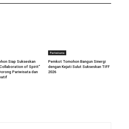
Pariwisata
hon Siap Sukseskan
Pemkot Tomohon Bangun Sinergi
Collaboration of Spirit”
dengan Kejati Sulut Sukseskan TIFF
Dorong Pariwisata dan
2026
atif