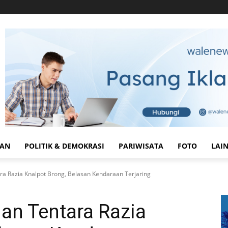
HAN
POLITIK & DEMOKRASI
PARIWISATA
FOTO
LAI
ra Razia Knalpot Brong, Belasan Kendaraan Terjaring
an Tentara Razia