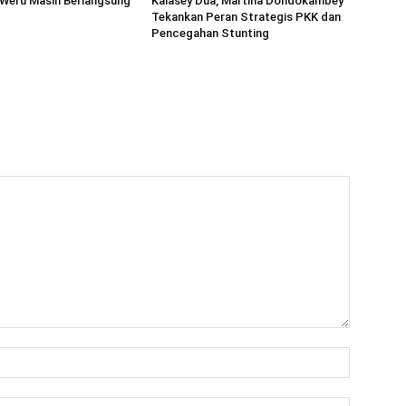
 Weru Masih Berlangsung
Kalasey Dua, Martina Dondokambey
Tekankan Peran Strategis PKK dan
Pencegahan Stunting
Name:*
Email:*