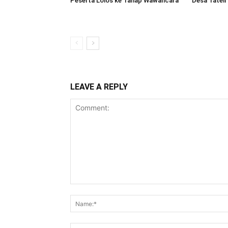
Peserta Lolos ke Tahap Wawancara
Desa Tateli
LEAVE A REPLY
Comment: