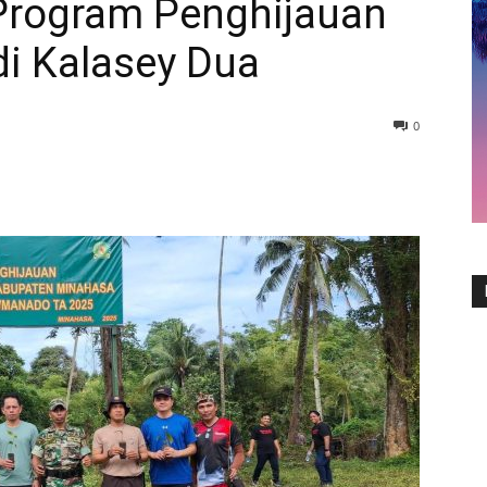
 Program Penghijauan
di Kalasey Dua
0