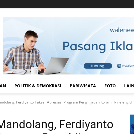
HAN
POLITIK & DEMOKRASI
PARIWISATA
FOTO
LAI
olang, Ferdiyanto Takser Apresiasi Program Penghijauan Koramil Pineleng di K
andolang, Ferdiyanto