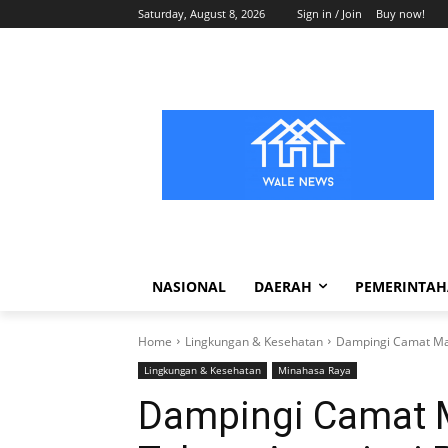
Saturday, August 8, 2026
Sign in / Join
Buy now!
NASIONAL
DAERAH
PEMERINTA
Home
Lingkungan & Kesehatan
Dampingi Camat Mand
Lingkungan & Kesehatan
Minahasa Raya
Dampingi Camat M