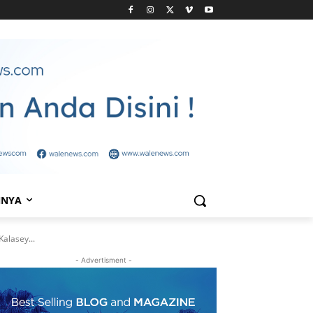
NNYA
alasey...
- Advertisment -