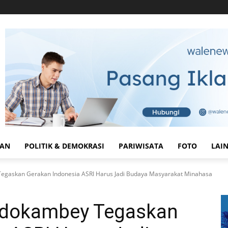
HAN
POLITIK & DEMOKRASI
PARIWISATA
FOTO
LAI
egaskan Gerakan Indonesia ASRI Harus Jadi Budaya Masyarakat Minahasa
ndokambey Tegaskan