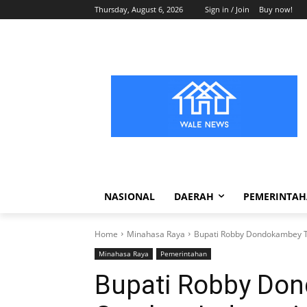
Thursday, August 6, 2026
Sign in / Join
Buy now!
NASIONAL
DAERAH
PEMERINTA
Home
Minahasa Raya
Bupati Robby Dondokambey T
Minahasa Raya
Pemerintahan
Bupati Robby Do