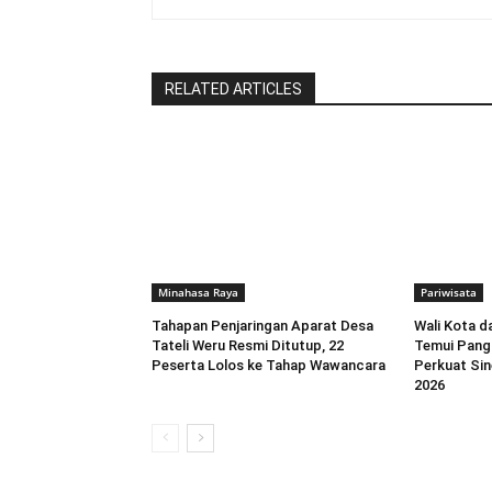
RELATED ARTICLES
Minahasa Raya
Pariwisata
Tahapan Penjaringan Aparat Desa
Wali Kota 
Tateli Weru Resmi Ditutup, 22
Temui Pang
Peserta Lolos ke Tahap Wawancara
Perkuat Sin
2026