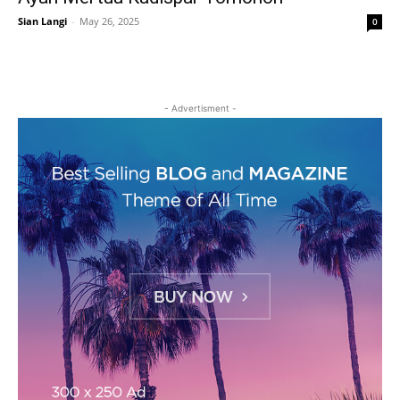
Sian Langi
-
May 26, 2025
0
- Advertisment -