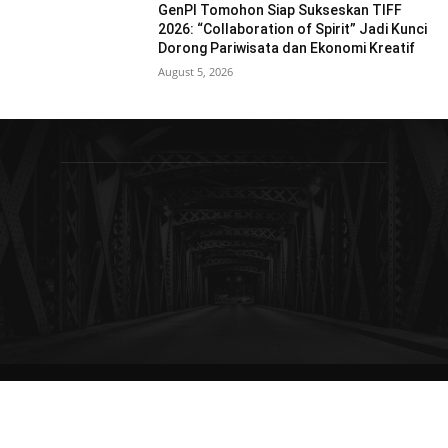
GenPI Tomohon Siap Sukseskan TIFF
2026: “Collaboration of Spirit” Jadi Kunci
Dorong Pariwisata dan Ekonomi Kreatif
August 5, 2026
© Newspaper WordPress Theme by TagDiv
Redaksi
Pedoman Media Siber
Kebijakan Privasi
Disclaimer
Kode Etik