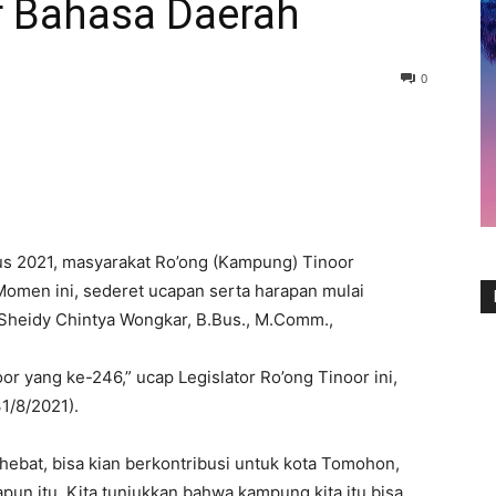
r Bahasa Daerah
0
tus 2021, masyarakat Ro’ong (Kampung) Tinoor
Momen ini, sederet ucapan serta harapan mulai
a Sheidy Chintya Wongkar, B.Bus., M.Comm.,
or yang ke-246,” ucap Legislator Ro’ong Tinoor ini,
1/8/2021).
hebat, bisa kian berkontribusi untuk kota Tomohon,
papun itu. Kita tunjukkan bahwa kampung kita itu bisa