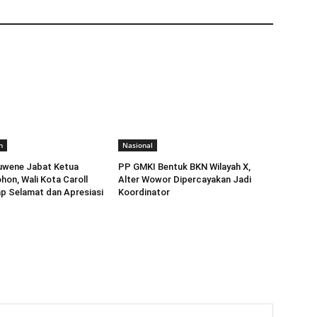
n
Nasional
uwene Jabat Ketua
​PP GMKI Bentuk BKN Wilayah X,
on, Wali Kota Caroll
Alter Wowor Dipercayakan Jadi
p Selamat dan Apresiasi
Koordinator