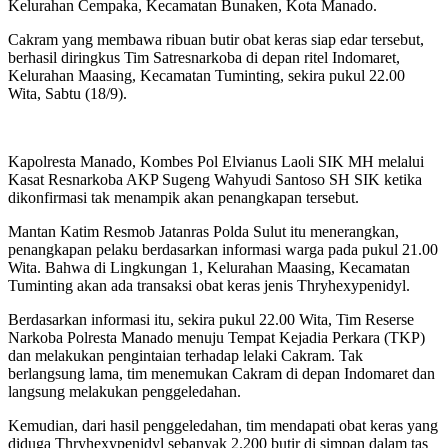
Kelurahan Cempaka, Kecamatan Bunaken, Kota Manado.
Cakram yang membawa ribuan butir obat keras siap edar tersebut,
berhasil diringkus Tim Satresnarkoba di depan ritel Indomaret,
Kelurahan Maasing, Kecamatan Tuminting, sekira pukul 22.00
Wita, Sabtu (18/9).
Kapolresta Manado, Kombes Pol Elvianus Laoli SIK MH melalui
Kasat Resnarkoba AKP Sugeng Wahyudi Santoso SH SIK ketika
dikonfirmasi tak menampik akan penangkapan tersebut.
Mantan Katim Resmob Jatanras Polda Sulut itu menerangkan,
penangkapan pelaku berdasarkan informasi warga pada pukul 21.00
Wita. Bahwa di Lingkungan 1, Kelurahan Maasing, Kecamatan
Tuminting akan ada transaksi obat keras jenis Thryhexypenidyl.
Berdasarkan informasi itu, sekira pukul 22.00 Wita, Tim Reserse
Narkoba Polresta Manado menuju Tempat Kejadia Perkara (TKP)
dan melakukan pengintaian terhadap lelaki Cakram. Tak
berlangsung lama, tim menemukan Cakram di depan Indomaret dan
langsung melakukan penggeledahan.
Kemudian, dari hasil penggeledahan, tim mendapati obat keras yang
diduga Thryhexypenidyl sebanyak 2.200 butir di simpan dalam tas