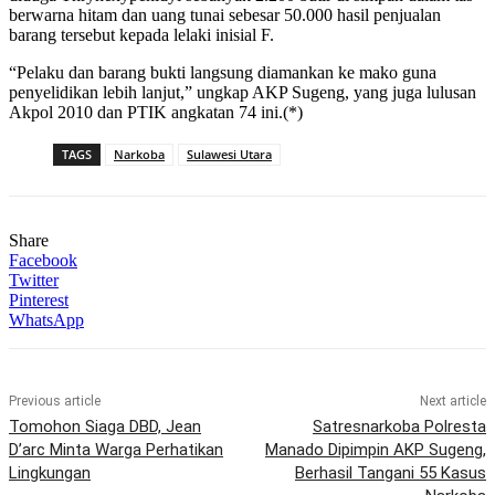
berwarna hitam dan uang tunai sebesar 50.000 hasil penjualan
barang tersebut kepada lelaki inisial F.
“Pelaku dan barang bukti langsung diamankan ke mako guna
penyelidikan lebih lanjut,” ungkap AKP Sugeng, yang juga lulusan
Akpol 2010 dan PTIK angkatan 74 ini.(*)
TAGS
Narkoba
Sulawesi Utara
Share
Facebook
Twitter
Pinterest
WhatsApp
Previous article
Next article
Tomohon Siaga DBD, Jean
Satresnarkoba Polresta
D’arc Minta Warga Perhatikan
Manado Dipimpin AKP Sugeng,
Lingkungan
Berhasil Tangani 55 Kasus