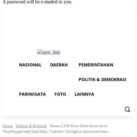
A password will be e-mailed to you.
Thursday, August 6, 2026
Sign in / Join
Buy now!
NASIONAL
DAERAH
PEMERINTAHAN
POLITIK & DEMOKRASI
PARIWISATA
FOTO
LAINNYA
Home
Hukum & Kriminal
Bawa 2.200 Butir Obat Keras Jenis
Thryhexypenidyl Siap Edar, 'Cakram' Diringkus Satresnarkoba...