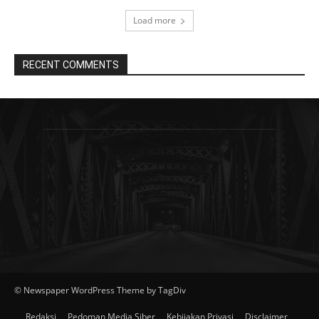
Load more
RECENT COMMENTS
© Newspaper WordPress Theme by TagDiv
Redaksi
Pedoman Media Siber
Kebijakan Privasi
Disclaimer