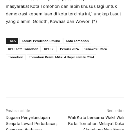
masyarakat Kota Tomohon dan lebih khusus lagi untuk
demokrasi kepemiluan di kota tercinta ini,” ungkap Lasut
yang diamini Golioth, Kowaas dan Wowor. (*)
TAGS
Komisi Pemilihan Umum
Kota Tomohon
KPU Kota Tomohon
KPU RI
Pemilu 2024
Sulawesi Utara
Tomohon
Tomohon Resmi Miliki 4 Dapil Pemilu 2024
Previous article
Next article
Dugaan Penyelundupan
Wali Kota bersama Wakil Wali
Senjata Lewat Perbatasan,
Kota Tomohon Melayat Duka
Kaawoan Berharap
Almarhum Novi Egam