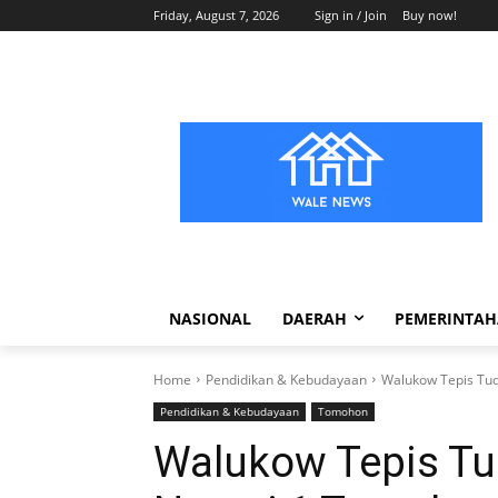
Friday, August 7, 2026
Sign in / Join
Buy now!
NASIONAL
DAERAH
PEMERINTA
Home
Pendidikan & Kebudayaan
Walukow Tepis Tud
Pendidikan & Kebudayaan
Tomohon
Walukow Tepis Tu