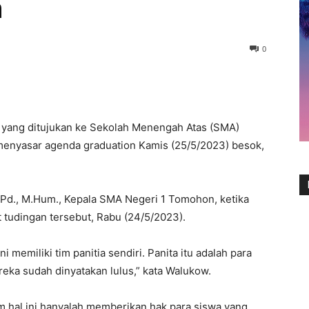
n
0
) yang ditujukan ke Sekolah Menengah Atas (SMA)
menyasar agenda graduation Kamis (25/5/2023) besok,
.Pd., M.Hum., Kepala SMA Negeri 1 Tomohon, ketika
it tudingan tersebut, Rabu (24/5/2023).
i memiliki tim panitia sendiri. Panita itu adalah para
reka sudah dinyatakan lulus,” kata Walukow.
m hal ini hanyalah memberikan hak para siswa yang