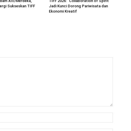
dam XIII/Merdeka,
TIFF 2026: “Collaboration of Spirit”
ergi Sukseskan TIFF
Jadi Kunci Dorong Pariwisata dan
Ekonomi Kreatif
Name:*