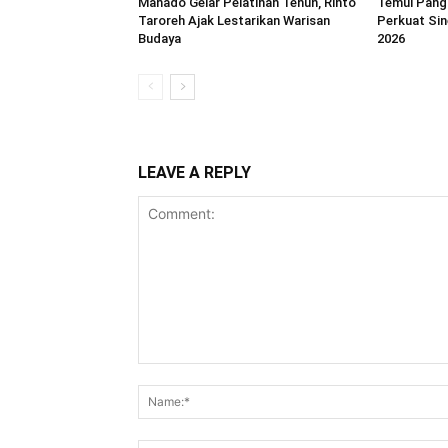
Manado Gelar Pelatihan Tenun, Rinto
Temui Pang
Taroreh Ajak Lestarikan Warisan
Perkuat Sin
Budaya
2026
LEAVE A REPLY
Comment: