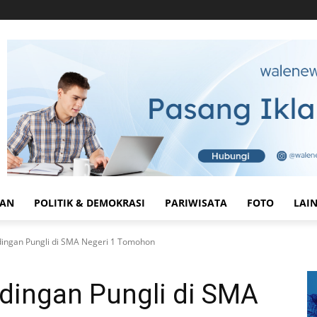
HAN
POLITIK & DEMOKRASI
PARIWISATA
FOTO
LAI
ingan Pungli di SMA Negeri 1 Tomohon
dingan Pungli di SMA