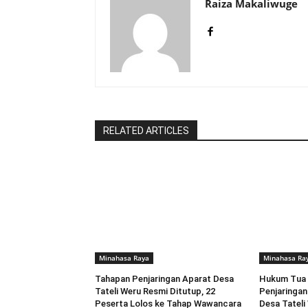
Raiza Makaliwuge
RELATED ARTICLES
Minahasa Raya
Minahasa Ra
Tahapan Penjaringan Aparat Desa
Hukum Tua 
Tateli Weru Resmi Ditutup, 22
Penjaringan
Peserta Lolos ke Tahap Wawancara
Desa Tateli