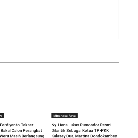
ya
Minahasa Raya
Ferdiyanto Takser:
Ny. Liana Lukas Rumondor Resmi
 Bakal Calon Perangkat
Dilantik Sebagai Ketua TP-PKK
 Weru Masih Berlangsung
Kalasey Dua, Martina Dondokambey