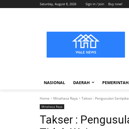
Saturday, August 8, 2026
Sign in / Join
Buy now!
NASIONAL
DAERAH
PEMERINTA
Home
Minahasa Raya
Takser : Pengusulan Sertipik
Minahasa Raya
Takser : Pengusul