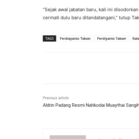
“Sejak awal jabatan baru, kali ini disodorka
cermati dulu baru ditandatangani,” tutup Tak
TAGS
Ferdiayanto Takser
Ferdiyanto Takser
Kal
Share
Previous article
Aldrin Padang Resmi Nahkodai Muaythai Sangi