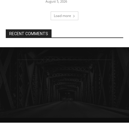
August 5, 2026
Load more
RECENT COMMENTS
© Newspaper WordPress Theme by TagDiv