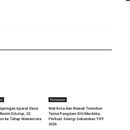
ya
Pariwisata
njaringan Aparat Desa
Wali Kota dan Wawali Tomohon
 Resmi Ditutup, 22
Temui Pangdam XIII/Merdeka,
los ke Tahap Wawancara
Perkuat Sinergi Sukseskan TIFF
2026