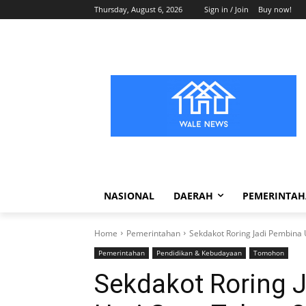
Thursday, August 6, 2026
Sign in / Join
Buy now!
NASIONAL
DAERAH
PEMERINTA
Home
Pemerintahan
Sekdakot Roring Jadi Pembina
Pemerintahan
Pendidikan & Kebudayaan
Tomohon
Sekdakot Roring 