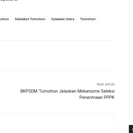
mohon
Sekdakot Tomohon
Sulawesi Utara
Tomohon
Next article
BKPSDM Tomohon Jelaskan Mekanisme Seleksi
Penerimaan PPPK