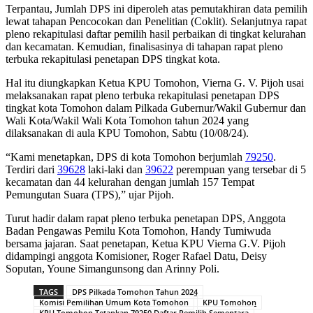
Terpantau, Jumlah DPS ini diperoleh atas pemutakhiran data pemilih
lewat tahapan Pencocokan dan Penelitian (Coklit). Selanjutnya rapat
pleno rekapitulasi daftar pemilih hasil perbaikan di tingkat kelurahan
dan kecamatan. Kemudian, finalisasinya di tahapan rapat pleno
terbuka rekapitulasi penetapan DPS tingkat kota.
Hal itu diungkapkan Ketua KPU Tomohon, Vierna G. V. Pijoh usai
melaksanakan rapat pleno terbuka rekapitulasi penetapan DPS
tingkat kota Tomohon dalam Pilkada Gubernur/Wakil Gubernur dan
Wali Kota/Wakil Wali Kota Tomohon tahun 2024 yang
dilaksanakan di aula KPU Tomohon, Sabtu (10/08/24).
“Kami menetapkan, DPS di kota Tomohon berjumlah
79250
.
Terdiri dari
39628
laki-laki dan
39622
perempuan yang tersebar di 5
kecamatan dan 44 kelurahan dengan jumlah 157 Tempat
Pemungutan Suara (TPS),” ujar Pijoh.
Turut hadir dalam rapat pleno terbuka penetapan DPS, Anggota
Badan Pengawas Pemilu Kota Tomohon, Handy Tumiwuda
bersama jajaran. Saat penetapan, Ketua KPU Vierna G.V. Pijoh
didampingi anggota Komisioner, Roger Rafael Datu, Deisy
Soputan, Youne Simangunsong dan Arinny Poli.
TAGS
DPS Pilkada Tomohon Tahun 2024
Komisi Pemilihan Umum Kota Tomohon
KPU Tomohon
KPU Tomohon Tetapkan 79250 Daftar Pemilih Sementara