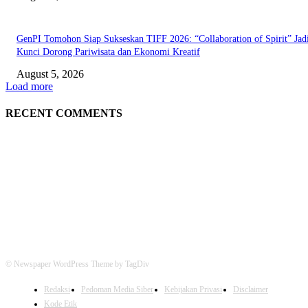
GenPI Tomohon Siap Sukseskan TIFF 2026: “Collaboration of Spirit” Jad
Kunci Dorong Pariwisata dan Ekonomi Kreatif
August 5, 2026
Load more
RECENT COMMENTS
© Newspaper WordPress Theme by TagDiv
Redaksi
Pedoman Media Siber
Kebijakan Privasi
Disclaimer
Kode Etik