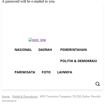
A password will be e-mailed to you.
Thursday, August 6, 2026
Sign in / Join
Buy now!
NASIONAL
DAERAH
PEMERINTAHAN
POLITIK & DEMOKRASI
PARIWISATA
FOTO
LAINNYA
Home
Politik & Demokrasi
KPU Tomohon Tetapkan 79.250 Daftar Pemilih
Sementara