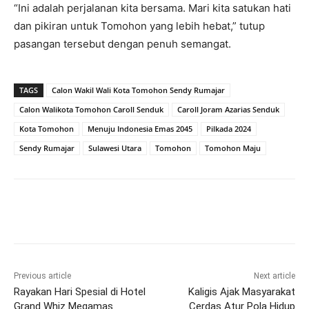
“Ini adalah perjalanan kita bersama. Mari kita satukan hati
dan pikiran untuk Tomohon yang lebih hebat,” tutup
pasangan tersebut dengan penuh semangat.
TAGS
Calon Wakil Wali Kota Tomohon Sendy Rumajar
Calon Walikota Tomohon Caroll Senduk
Caroll Joram Azarias Senduk
Kota Tomohon
Menuju Indonesia Emas 2045
Pilkada 2024
Sendy Rumajar
Sulawesi Utara
Tomohon
Tomohon Maju
Previous article
Next article
Rayakan Hari Spesial di Hotel
Kaligis Ajak Masyarakat
Grand Whiz Megamas
Cerdas Atur Pola Hidup