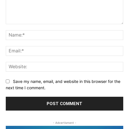
Comment:
Na
Ema
Web
Save my name, email, and website in this browser for the
next time I comment.
- Advertisment -