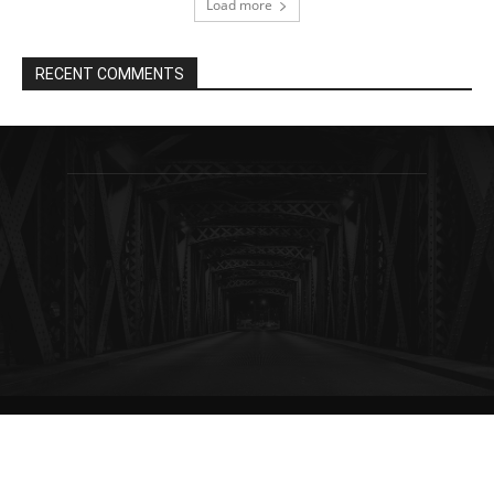
Load more
RECENT COMMENTS
© Newspaper WordPress Theme by TagDiv
Redaksi
Pedoman Media Siber
Kebijakan Privasi
Disclaimer
Kode Etik