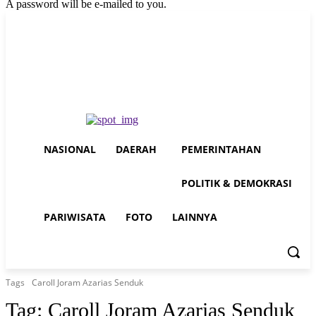
A password will be e-mailed to you.
Thursday, August 6, 2026
Sign in / Join
Buy now!
NASIONAL
DAERAH
PEMERINTAHAN
POLITIK & DEMOKRASI
PARIWISATA
FOTO
LAINNYA
Tags
Caroll Joram Azarias Senduk
Tag:
Caroll Joram Azarias Senduk