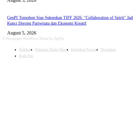
August 5, 2026
GenPI Tomohon Siap Sukseskan TIFF 2026: “Collaboration of Spirit” Jad
Kunci Dorong Pariwisata dan Ekonomi Kreatif
August 5, 2026
© Newspaper WordPress Theme by TagDiv
Redaksi
Pedoman Media Siber
Kebijakan Privasi
Disclaimer
Kode Etik