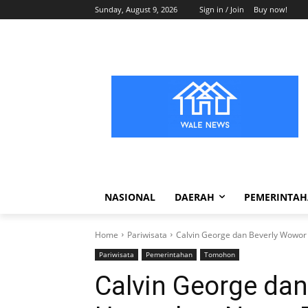
Sunday, August 9, 2026
Sign in / Join
Buy now!
NASIONAL
DAERAH
PEMERINTA
Home
Pariwisata
Calvin George dan Beverly Wowor
Pariwisata
Pemerintahan
Tomohon
Calvin George da