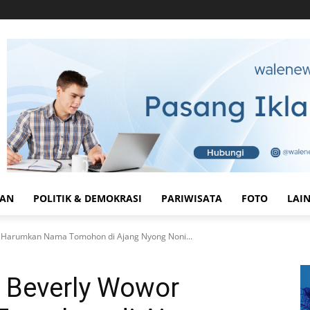
HAN
POLITIK & DEMOKRASI
PARIWISATA
FOTO
LAI
 Harumkan Nama Tomohon di Ajang Nyong Noni...
n Beverly Wowor