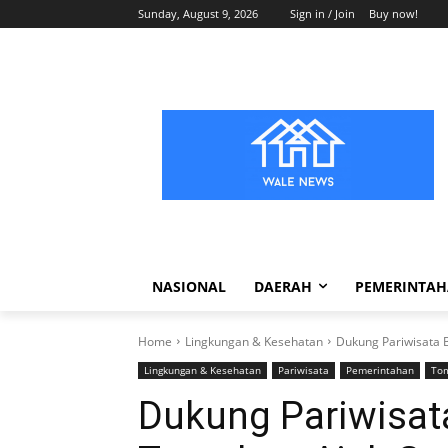
Sunday, August 9, 2026
Sign in / Join
Buy now!
NASIONAL
DAERAH
PEMERINTA
Home
Lingkungan & Kesehatan
Dukung Pariwisata 
Lingkungan & Kesehatan
Pariwisata
Pemerintahan
To
Dukung Pariwisata