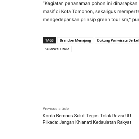
“Kegiatan penanaman pohon ini diharapkan 
masif di Kota Tomohon, sekaligus memperteg
mengedepankan prinsip green tourism,” pu
TAGS
Brandon Menajang
Dukung Pariwisata Berkel
Sulawesi Utara
Share
Previous article
Korda Bemnus Sulut Tegas Tolak Revisi UU
Pilkada: Jangan Khianati Kedaulatan Rakyat