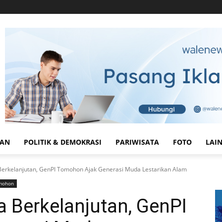
HAN
POLITIK & DEMOKRASI
PARIWISATA
FOTO
LAI
Berkelanjutan, GenPI Tomohon Ajak Generasi Muda Lestarikan Alam
mohon
 Berkelanjutan, GenPI