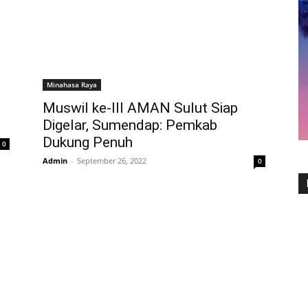
Minahasa Raya
Muswil ke-III AMAN Sulut Siap
Digelar, Sumendap: Pemkab
Dukung Penuh
0
Admin
-
September 26, 2022
0