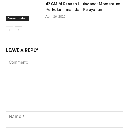
42 GMIM Kanaan Uluindano: Momentum
Perkokoh Iman dan Pelayanan
April 26, 2026
Pemerintahan
LEAVE A REPLY
Comment:
Na