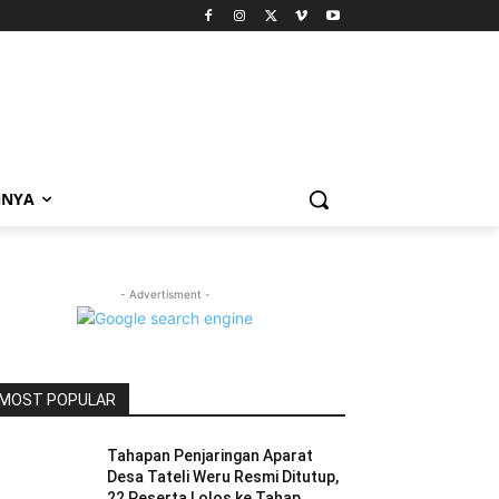
NNYA
- Advertisment -
MOST POPULAR
Tahapan Penjaringan Aparat
Desa Tateli Weru Resmi Ditutup,
22 Peserta Lolos ke Tahap