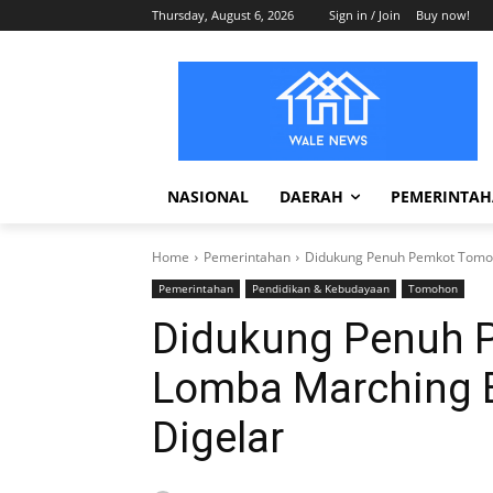
Thursday, August 6, 2026
Sign in / Join
Buy now!
NASIONAL
DAERAH
PEMERINTA
Home
Pemerintahan
Didukung Penuh Pemkot Tomo
Pemerintahan
Pendidikan & Kebudayaan
Tomohon
Didukung Penuh 
Lomba Marching 
Digelar