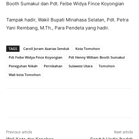
Booth Sumakul dan Pdt. Feibe Widya Fince Koyongian
Tampak hadir, Wakil Bupati Minahasa Selatan, Pdt. Petra
Yani Rembang, M.Th., Para Pendeta yang hadir.
TAGS
Caroll Joram Azarias Senduk
Kota Tomohon
Pdt Feibe Widya Fince Koyongian
Pdt Henny William Booth Sumakul
Peneguhan Nikah
Pernikahan
Sulawesi Utara
Tomohon
Wali kota Tomohon
Previous article
Next article