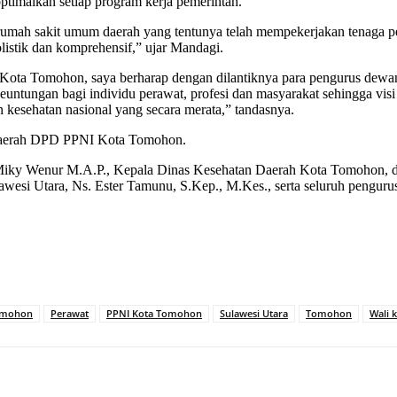
timalkan setiap program kerja pemerintah.
 rumah sakit umum daerah yang tentunya telah mempekerjakan tenaga p
istik dan komprehensif,” ujar Mandagi.
ta Tomohon, saya berharap dengan dilantiknya para pengurus dewan ko
ungan bagi individu perawat, profesi dan masyarakat sehingga visi da
 kesehatan nasional yang secara merata,” tandasnya.
a Daerah DPD PPNI Kota Tomohon.
. Miky Wenur M.A.P., Kepala Dinas Kesehatan Daerah Kota Tomohon, 
awesi Utara, Ns. Ester Tamunu, S.Kep., M.Kes., serta seluruh pen
omohon
Perawat
PPNI Kota Tomohon
Sulawesi Utara
Tomohon
Wali 