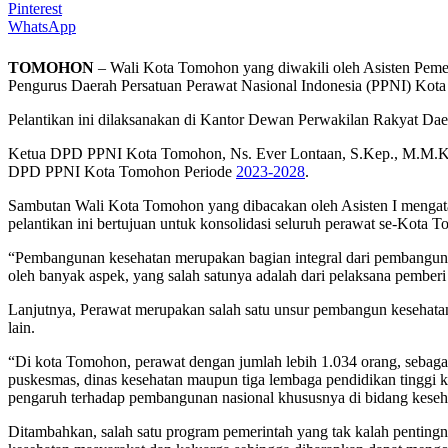
Pinterest
WhatsApp
TOMOHON
– Wali Kota Tomohon yang diwakili oleh Asisten Peme
Pengurus Daerah Persatuan Perawat Nasional Indonesia (PPNI) Ko
Pelantikan ini dilaksanakan di Kantor Dewan Perwakilan Rakyat D
Ketua DPD PPNI Kota Tomohon, Ns. Ever Lontaan, S.Kep., M.M.Ke
DPD PPNI Kota Tomohon Periode
2023-2028
.
Sambutan Wali Kota Tomohon yang dibacakan oleh Asisten I menga
pelantikan ini bertujuan untuk konsolidasi seluruh perawat se-Ko
“Pembangunan kesehatan merupakan bagian integral dari pembanguna
oleh banyak aspek, yang salah satunya adalah dari pelaksana pembe
Lanjutnya, Perawat merupakan salah satu unsur pembangun kesehatan ma
lain.
“Di kota Tomohon, perawat dengan jumlah lebih 1.034 orang, sebagai p
puskesmas, dinas kesehatan maupun tiga lembaga pendidikan tinggi k
pengaruh terhadap pembangunan nasional khususnya di bidang keseha
Ditambahkan, salah satu program pemerintah yang tak kalah pentingn