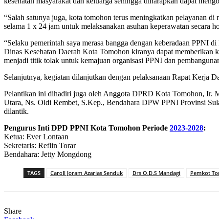
kesehatan masyarakat dan keluarga sehingga diharapkan dapat mengop
“Salah satunya juga, kota tomohon terus meningkatkan pelayanan di
selama 1 x 24 jam untuk melaksanakan asuhan keperawatan secara hol
“Selaku pemerintah saya merasa bangga dengan keberadaan PPNI di Ko
Dinas Kesehatan Daerah Kota Tomohon kiranya dapat memberikan keunt
menjadi titik tolak untuk kemajuan organisasi PPNI dan pembangunan
Selanjutnya, kegiatan dilanjutkan dengan pelaksanaan Rapat Kerj
Pelantikan ini dihadiri juga oleh Anggota DPRD Kota Tomohon, Ir
Utara, Ns. Oldi Rembet, S.Kep., Bendahara DPW PPNI Provinsi Sul
dilantik.
Pengurus Inti DPD PPNI Kota Tomohon Periode
2023-2028
:
Ketua: Ever Lontaan
Sekretaris: Reflin Torar
Bendahara: Jetty Mongdong
TAGS
Caroll Joram Azarias Senduk
Drs O.D.S Mandagi
Pemkot T
Share