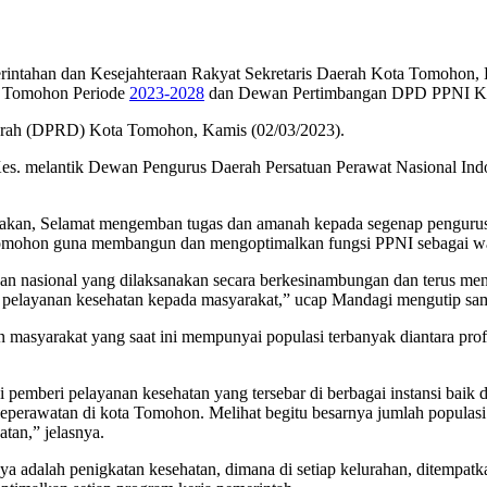
rintahan dan Kesejahteraan Rakyat Sekretaris Daerah Kota Tomohon, 
ta Tomohon Periode
2023-2028
dan Dewan Pertimbangan DPD PPNI K
aerah (DPRD) Kota Tomohon, Kamis (02/03/2023).
s. melantik Dewan Pengurus Daerah Persatuan Perawat Nasional In
takan, Selamat mengemban tugas dan amanah kepada segenap penguru
ta Tomohon guna membangun dan mengoptimalkan fungsi PPNI sebagai w
n nasional yang dilaksanakan secara berkesinambungan dan terus men
ri pelayanan kesehatan kepada masyarakat,” ucap Mandagi mengutip sa
syarakat yang saat ini mempunyai populasi terbanyak diantara profesi 
emberi pelayanan kesehatan yang tersebar di berbagai instansi baik di 
eperawatan di kota Tomohon. Melihat begitu besarnya jumlah populasi
tan,” jelasnya.
ya adalah penigkatan kesehatan, dimana di setiap kelurahan, ditempat