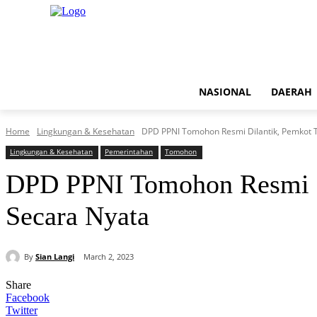
NASIONAL
DAERAH
Home
Lingkungan & Kesehatan
DPD PPNI Tomohon Resmi Dilantik, Pemkot
Lingkungan & Kesehatan
Pemerintahan
Tomohon
DPD PPNI Tomohon Resmi D
Secara Nyata
By
Sian Langi
March 2, 2023
Share
Facebook
Twitter