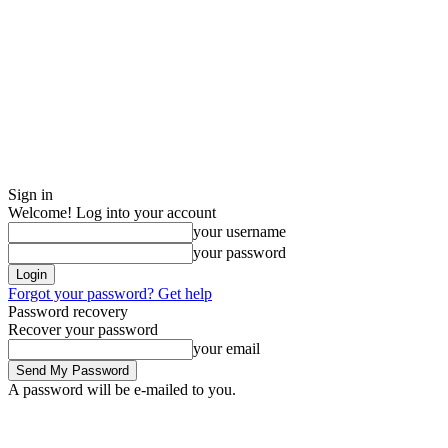
Sign in
Welcome! Log into your account
your username
your password
Forgot your password? Get help
Password recovery
Recover your password
your email
A password will be e-mailed to you.
Thursday, August 6, 2026
Sign in / Join
Buy now!