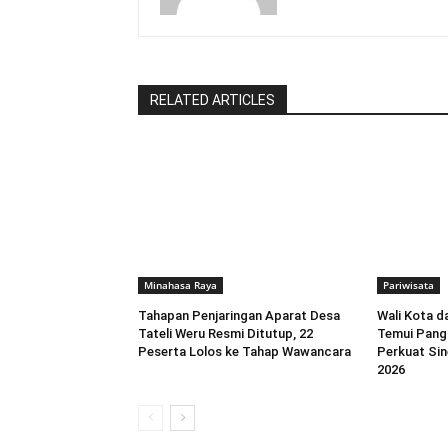
RELATED ARTICLES
Minahasa Raya
Pariwisata
Tahapan Penjaringan Aparat Desa
Wali Kota 
Tateli Weru Resmi Ditutup, 22
Temui Pang
Peserta Lolos ke Tahap Wawancara
Perkuat Sin
2026