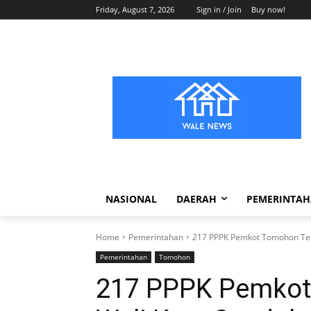
Friday, August 7, 2026
Sign in / Join
Buy now!
NASIONAL
DAERAH
PEMERINTA
Home
Pemerintahan
217 PPPK Pemkot Tomohon Terim
Pemerintahan
Tomohon
217 PPPK Pemkot