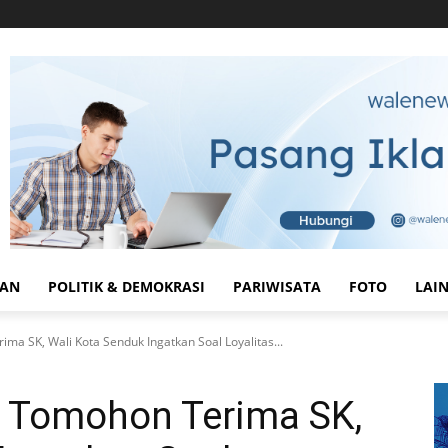
HAN
POLITIK & DEMOKRASI
PARIWISATA
FOTO
LAI
a SK, Wali Kota Senduk Ingatkan Soal Loyalitas...
 Tomohon Terima SK,