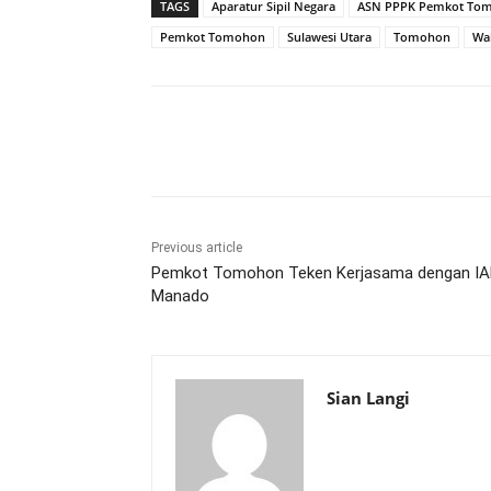
TAGS
Aparatur Sipil Negara
ASN PPPK Pemkot To
Pemkot Tomohon
Sulawesi Utara
Tomohon
Wa
Share
Previous article
Pemkot Tomohon Teken Kerjasama dengan I
Manado
Sian Langi