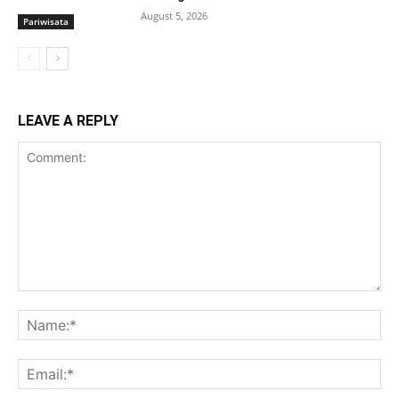
August 5, 2026
Pariwisata
LEAVE A REPLY
Comment:
Na
Ema