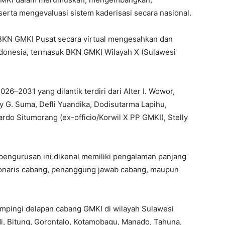
rta mengevaluasi sistem kaderisasi secara nasional.
 BKN GMKI Pusat secara virtual mengesahkan dan
donesia, termasuk BKN GMKI Wilayah X (Sulawesi
6–2031 yang dilantik terdiri dari Alter I. Wowor,
by G. Suma, Defli Yuandika, Dodisutarma Lapihu,
cardo Situmorang (ex-officio/Korwil X PP GMKI), Stelly
pengurusan ini dikenal memiliki pengalaman panjang
sionaris cabang, penanggung jawab cabang, maupun
pingi delapan cabang GMKI di wilayah Sulawesi
di, Bitung, Gorontalo, Kotamobagu, Manado, Tahuna,