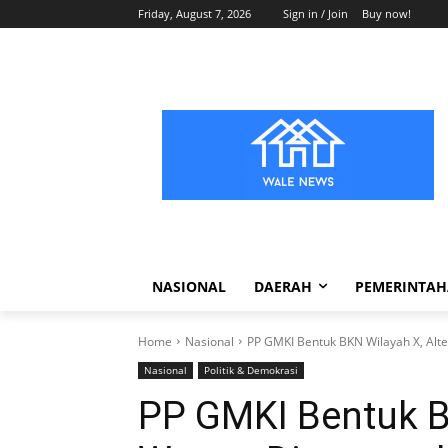
Friday, August 7, 2026
Sign in / Join
Buy now!
NASIONAL
DAERAH
PEMERINTA
Home
Nasional
​PP GMKI Bentuk BKN Wilayah X, Alt
Nasional
Politik & Demokrasi
​PP GMKI Bentuk B