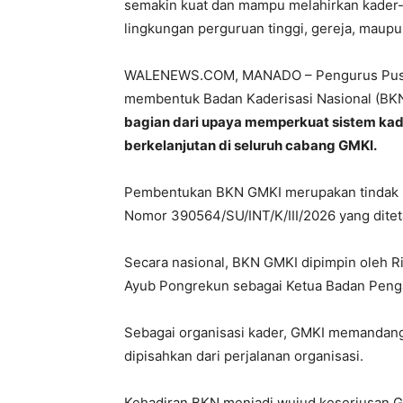
semakin kuat dan mampu melahirkan kader-ka
lingkungan perguruan tinggi, gereja, maup
WALENEWS.COM, MANADO – Pengurus Pusat 
membentuk Badan Kaderisasi Nasional (BKN
bagian dari upaya memperkuat sistem kader
berkelanjutan di seluruh cabang GMKI.
Pembentukan BKN GMKI merupakan tindak l
Nomor 390564/SU/INT/K/III/2026 yang ditet
Secara nasional, BKN GMKI dipimpin oleh 
Ayub Pongrekun sebagai Ketua Badan Peng
Sebagai organisasi kader, GMKI memandang k
dipisahkan dari perjalanan organisasi.
Kehadiran BKN menjadi wujud keseriusan