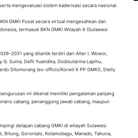
rta mengevaluasi sistem kaderisasi secara nasional.
 BKN GMKI Pusat secara virtual mengesahkan dan
donesia, termasuk BKN GMKI Wilayah X (Sulawesi
6–2031 yang dilantik terdiri dari Alter I. Wowor,
by G. Suma, Defli Yuandika, Dodisutarma Lapihu,
cardo Situmorang (ex-officio/Korwil X PP GMKI), Stelly
pengurusan ini dikenal memiliki pengalaman panjang
sionaris cabang, penanggung jawab cabang, maupun
pingi delapan cabang GMKI di wilayah Sulawesi
di, Bitung, Gorontalo, Kotamobagu, Manado, Tahuna,