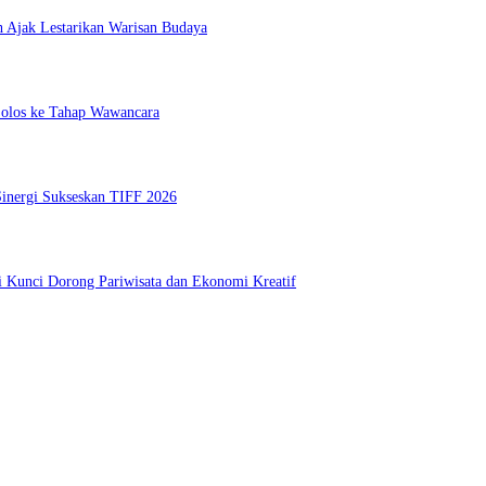
h Ajak Lestarikan Warisan Budaya
 Lolos ke Tahap Wawancara
inergi Sukseskan TIFF 2026
i Kunci Dorong Pariwisata dan Ekonomi Kreatif