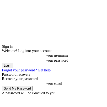
Sign in
Welcome! Log into your account
your username
your password
Forgot your password? Get help
Password recovery
Recover your password
your email
A password will be e-mailed to you.
Thursday, August 6, 2026
Sign in / Join
Buy now!