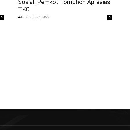
Sosial, Pemkot Tomohon Apresiasi
TKC
Admin
-
July 1, 2022
0
0