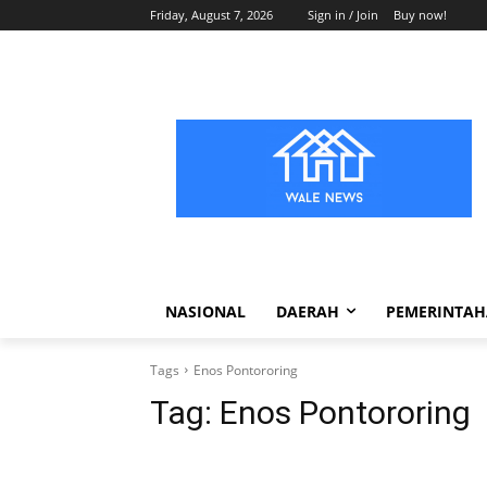
Friday, August 7, 2026
Sign in / Join
Buy now!
NASIONAL
DAERAH
PEMERINTA
Tags
Enos Pontororing
Tag:
Enos Pontororing