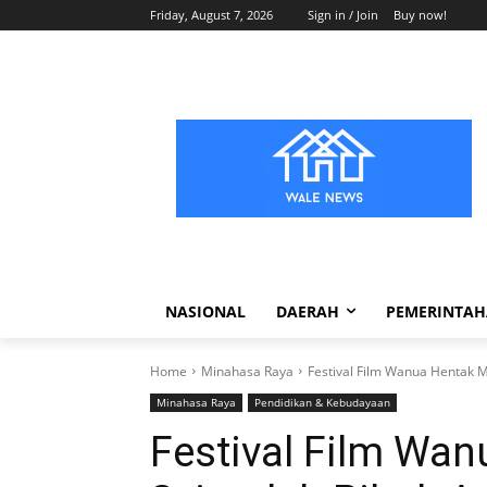
Friday, August 7, 2026
Sign in / Join
Buy now!
NASIONAL
DAERAH
PEMERINTA
Home
Minahasa Raya
Festival Film Wanua Hentak M
Minahasa Raya
Pendidikan & Kebudayaan
Festival Film Wan