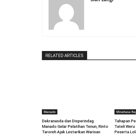
RELATED ARTICLES
Manado
Minahasa Ra
Dekranasda dan Disperindag
Tahapan Pe
Manado Gelar Pelatihan Tenun, Rinto
Tateli Weru
Taroreh Ajak Lestarikan Warisan
Peserta Lo