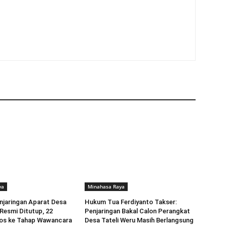
ya
Minahasa Raya
njaringan Aparat Desa
Hukum Tua Ferdiyanto Takser:
 Resmi Ditutup, 22
Penjaringan Bakal Calon Perangkat
los ke Tahap Wawancara
Desa Tateli Weru Masih Berlangsung