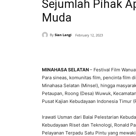
Sejumlah Pihak Ap
Muda
By
Sian Langi
February 12, 2023
Share
MINAHASA SELATAN
– Festival Film Wanu
Para sineas, komunitas film, pencinta film 
Minahasa Selatan (Minsel), hingga masyaraka
Petaupan, Roong (Desa) Wuwuk, Kecamatan T
Pusat Kajian Kebudayaan Indonesia Timur (Pu
Irawati Usman dari Balai Pelestarian Kebud
Kebudayaan Riset dan Teknologi, Ronald Paa
Pelayanan Terpadu Satu Pintu yang mewakil