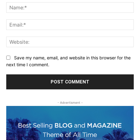
Na
Ema
Web
Save my name, email, and website in this browser for the
next time I comment.
- Advertisment -