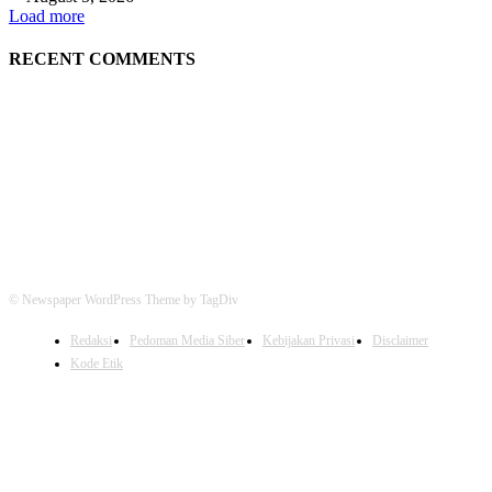
Load more
RECENT COMMENTS
© Newspaper WordPress Theme by TagDiv
Redaksi
Pedoman Media Siber
Kebijakan Privasi
Disclaimer
Kode Etik