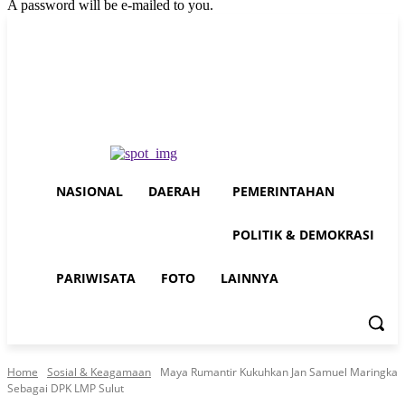
A password will be e-mailed to you.
Sunday, August 9, 2026
Sign in / Join
Buy now!
NASIONAL
DAERAH
PEMERINTAHAN
POLITIK & DEMOKRASI
PARIWISATA
FOTO
LAINNYA
Home
Sosial & Keagamaan
Maya Rumantir Kukuhkan Jan Samuel Maringka
Sebagai DPK LMP Sulut