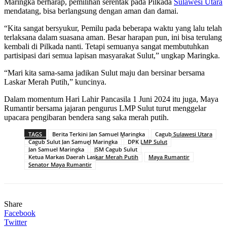
Maringka berharap, pemilihan serentak pada Pilkada
Sulawesi Utara
mendatang, bisa berlangsung dengan aman dan damai.
“Kita sangat bersyukur, Pemilu pada beberapa waktu yang lalu telah
terlaksana dalam suasana aman. Besar harapan pun, ini bisa terulang
kembali di Pilkada nanti. Tetapi semuanya sangat membutuhkan
partisipasi dari semua lapisan masyarakat Sulut,” ungkap Maringka.
“Mari kita sama-sama jadikan Sulut maju dan bersinar bersama
Laskar Merah Putih,” kuncinya.
Dalam momentum Hari Lahir Pancasila 1 Juni 2024 itu juga, Maya
Rumantir bersama jajaran pengurus LMP Sulut turut menggelar
upacara pengibaran bendera sang saka merah putih.
TAGS
Berita Terkini Jan Samuel Maringka
Cagub Sulawesi Utara
Cagub Sulut Jan Samuel Maringka
DPK LMP Sulut
Jan Samuel Maringka
JSM Cagub Sulut
Ketua Markas Daerah Laskar Merah Putih
Maya Rumantir
Senator Maya Rumantir
Share
Facebook
Twitter