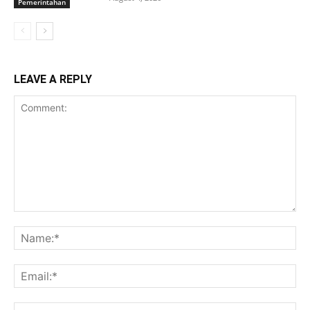
Pemerintahan
LEAVE A REPLY
Comment:
Na
Ema
Web