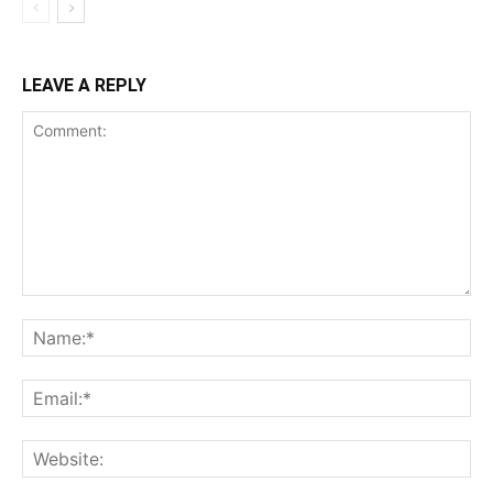
LEAVE A REPLY
Comment:
Na
Ema
Web