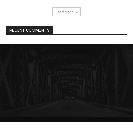
Load more
RECENT COMMENTS
© Newspaper WordPress Theme by TagDiv