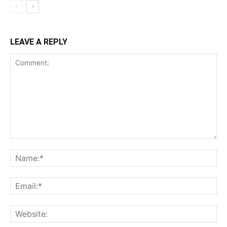
LEAVE A REPLY
Comment:
Na
Ema
Web