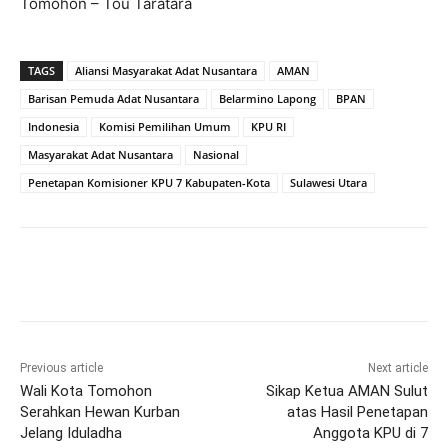
Tomohon – Tou Taratara
TAGS
Aliansi Masyarakat Adat Nusantara
AMAN
Barisan Pemuda Adat Nusantara
Belarmino Lapong
BPAN
Indonesia
Komisi Pemilihan Umum
KPU RI
Masyarakat Adat Nusantara
Nasional
Penetapan Komisioner KPU 7 Kabupaten-Kota
Sulawesi Utara
Previous article
Next article
Wali Kota Tomohon
Sikap Ketua AMAN Sulut
Serahkan Hewan Kurban
atas Hasil Penetapan
Jelang Iduladha
Anggota KPU di 7