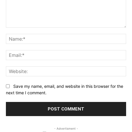
Comment:
Na
Ema
Web
Save my name, email, and website in this browser for the
next time I comment.
- Advertisment -