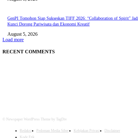
GenPI Tomohon Siap Sukseskan TIFF 2026: “Collaboration of Spirit” Jad
Kunci Dorong Pariwisata dan Ekonomi Kreatif
August 5, 2026
Load more
RECENT COMMENTS
© Newspaper WordPress Theme by TagDiv
Redaksi
Pedoman Media Siber
Kebijakan Privasi
Disclaimer
Kode Etik