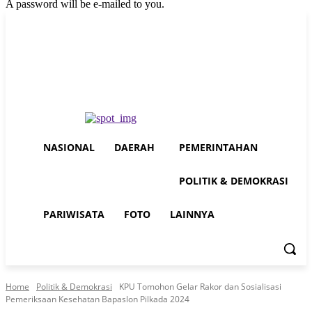
A password will be e-mailed to you.
Thursday, August 6, 2026
Sign in / Join
Buy now!
NASIONAL
DAERAH
PEMERINTAHAN
POLITIK & DEMOKRASI
PARIWISATA
FOTO
LAINNYA
Home
Politik & Demokrasi
KPU Tomohon Gelar Rakor dan Sosialisasi
Pemeriksaan Kesehatan Bapaslon Pilkada 2024