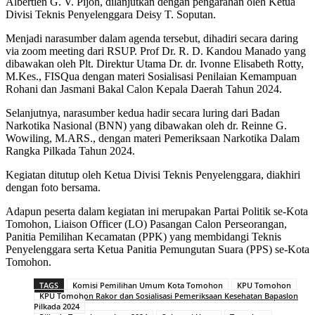
Albertien G. V. Pijoh, dilanjutkan dengan pengarahan oleh Ketua
Divisi Teknis Penyelenggara Deisy T. Soputan.
Menjadi narasumber dalam agenda tersebut, dihadiri secara daring
via zoom meeting dari RSUP. Prof Dr. R. D. Kandou Manado yang
dibawakan oleh Plt. Direktur Utama Dr. dr. Ivonne Elisabeth Rotty,
M.Kes., FISQua dengan materi Sosialisasi Penilaian Kemampuan
Rohani dan Jasmani Bakal Calon Kepala Daerah Tahun 2024.
Selanjutnya, narasumber kedua hadir secara luring dari Badan
Narkotika Nasional (BNN) yang dibawakan oleh dr. Reinne G.
Wowiling, M.ARS., dengan materi Pemeriksaan Narkotika Dalam
Rangka Pilkada Tahun 2024.
Kegiatan ditutup oleh Ketua Divisi Teknis Penyelenggara, diakhiri
dengan foto bersama.
Adapun peserta dalam kegiatan ini merupakan Partai Politik se-Kota
Tomohon, Liaison Officer (LO) Pasangan Calon Perseorangan,
Panitia Pemilihan Kecamatan (PPK) yang membidangi Teknis
Penyelenggara serta Ketua Panitia Pemungutan Suara (PPS) se-Kota
Tomohon.
TAGS
Komisi Pemilihan Umum Kota Tomohon
KPU Tomohon
KPU Tomohon Rakor dan Sosialisasi Pemeriksaan Kesehatan Bapaslon
Pilkada 2024