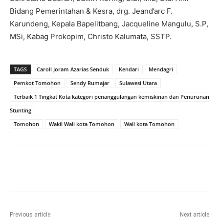
Bidang Pemerintahan & Kesra, drg. Jeand’arc F.
Karundeng, Kepala Bapelitbang, Jacqueline Mangulu, S.P,
MSi, Kabag Prokopim, Christo Kalumata, SSTP.
TAGS
Caroll Joram Azarias Senduk
Kendari
Mendagri
Pemkot Tomohon
Sendy Rumajar
Sulawesi Utara
Terbaik 1 Tingkat Kota kategori penanggulangan kemiskinan dan Penurunan
Stunting
Tomohon
Wakil Wali kota Tomohon
Wali kota Tomohon
Previous article
Next article