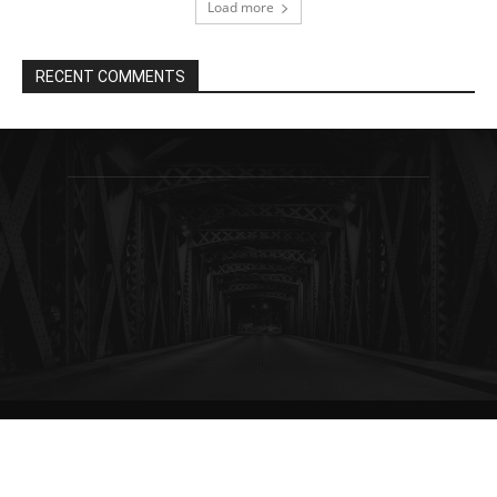
Load more
RECENT COMMENTS
© Newspaper WordPress Theme by TagDiv
Redaksi
Pedoman Media Siber
Kebijakan Privasi
Disclaimer
Kode Etik