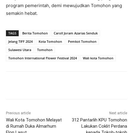
program pemerintah, demi mewujudkan Tomohon yang
semakin hebat.
TAGS
Berita Tomohon
Caroll Joram Azarias Senduk
Jelang TIFF 2024
Kota Tomohon
Pemkot Tomohon
Sulawesi Utara
Tomohon
Tomohon International Flower Festival 2024
Wali kota Tomohon
Previous article
Next article
Wali Kota Tomohon Melayat
312 Pantarlih KPU Tomohon
di Rumah Duka Almarhum
Lakukan Coklit Perdana
Elon Lasut
kepada Tokoh-tokoh