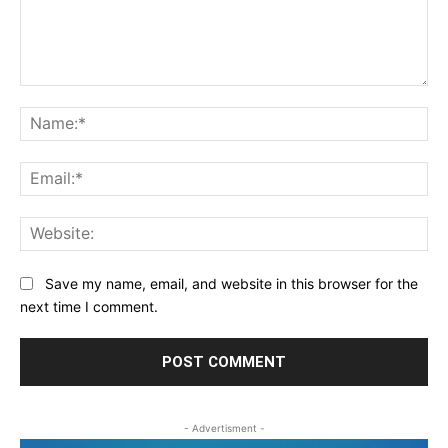
Comment:
Na
Ema
Web
Save my name, email, and website in this browser for the
next time I comment.
- Advertisment -